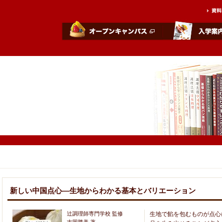
新しい中国点心―生地からわかる基本とバリエーション
辻調理師専門学校 監修
生地で餡を包むものが点心