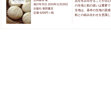
吉岡勝美 著
品を生み出せることが点心
発行年月日 2015年11月20日
の生地と餡の扱いは重要で
出版社 柴田書店
生地は、基本の生地の質感
定価 6200円＋税
餡との組み合わせを意識し