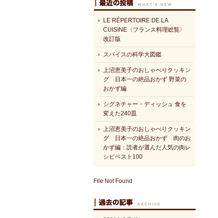
LE RÉPERTOIRE DE LA
CUISINE〈フランス料理総覧〉
改訂版
スパイスの科学大図鑑
上沼恵美子のおしゃべりクッキン
グ 日本一の絶品おかず 野菜の
おかず編
シグネチャー・ディッシュ 食を
変えた240皿
上沼恵美子のおしゃべりクッキン
グ 日本一の絶品おかず 肉のお
かず編：読者が選んだ人気の肉レ
シピベスト100
File Not Found