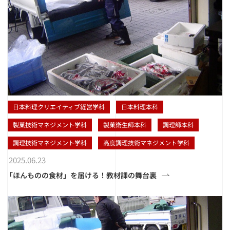
日本料理クリエイティブ経営学科
日本料理本科
製菓技術マネジメント学科
製菓衛生師本科
調理師本科
調理技術マネジメント学科
高度調理技術マネジメント学科
2025.06.23
「ほんものの食材」を届ける！教材課の舞台裏