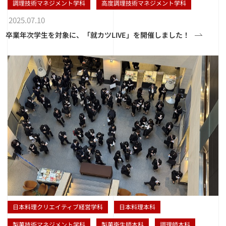
調理技術マネジメント学科
高度調理技術マネジメント学科
2025.07.10
卒業年次学生を対象に、「就カツLIVE」を開催しました！
日本料理クリエイティブ経営学科
日本料理本科
製菓技術マネジメント学科
製菓衛生師本科
調理師本科