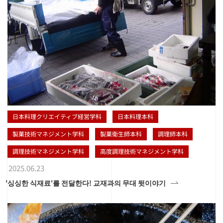
日本料理クリエイティブ経営学科
日本料理本科
製菓技術マネジメント学科
製菓衛生師本科
調理師本科
調理技術マネジメント学科
高度調理技術マネジメント学科
2025.06.23
'싱싱한 식재료'를 전달한다! 교재과의 무대 뒷이야기