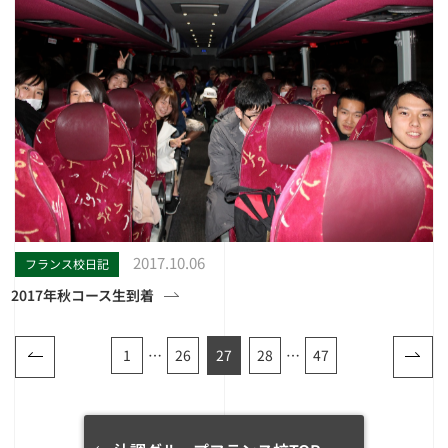
2017.10.06
フランス校日記
2017年秋コース生到着
1
…
26
27
28
…
47