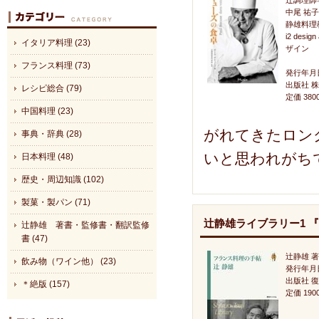
辻調理師
中尾 祐
静雄料理
i2 desig
イタリア料理 (23)
ザイン
フランス料理 (73)
発行年月日
出版社 
レシピ総合 (79)
定価 38
中国料理 (23)
がれてきたロン
事典・辞典 (28)
いと思われがち
日本料理 (48)
歴史・周辺知識 (102)
製菓・製パン (71)
辻静雄ライブラリー1 
辻静雄 著書・監修書・翻訳監修
書 (47)
辻静雄 著
飲み物（ワイン他） (23)
発行年月日
出版社 
＊絶版 (157)
定価 19