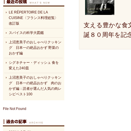
LE RÉPERTOIRE DE LA
CUISINE〈フランス料理総覧〉
改訂版
支える豊かな食
スパイスの科学大図鑑
誕８０周年を記
上沼恵美子のおしゃべりクッキン
グ 日本一の絶品おかず 野菜の
おかず編
シグネチャー・ディッシュ 食を
変えた240皿
上沼恵美子のおしゃべりクッキン
グ 日本一の絶品おかず 肉のお
かず編：読者が選んだ人気の肉レ
シピベスト100
File Not Found