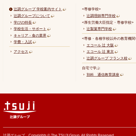
辻調グループ 学校案内サイト
<専修学校>
辻調グループについて
辻調理師専門学校
学びの特長
<厚生労働大臣指定・専修学校>
学校生活・サポート
辻製菓専門学校
キャリア・食の業界
<専修・各種学校以外の教育機関
学費・入試
エコール 辻 大阪
アクセス
エコール 辻 東京
辻調グループ フランス校
自宅で学ぶ
別科 通信教育講座
辻調グループ Copyrights © The TSUJI Group. All Rights Reserved.