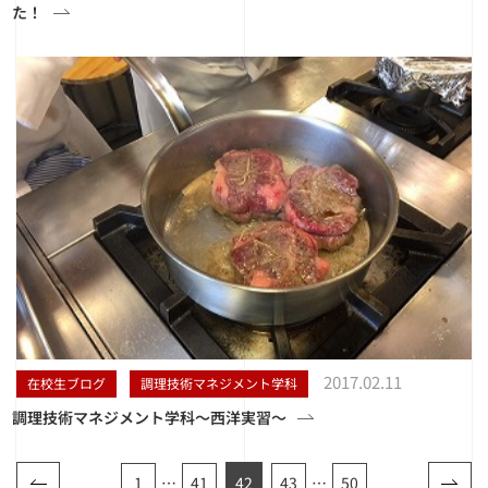
た！
2017.02.11
在校生ブログ
調理技術マネジメント学科
調理技術マネジメント学科〜西洋実習〜
1
…
41
42
43
…
50