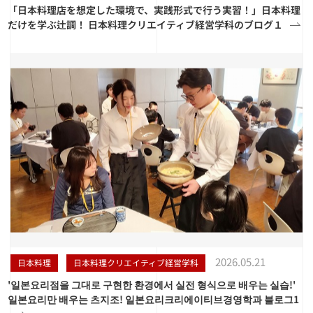
「日本料理店を想定した環境で、実践形式で行う実習！」日本料理
だけを学ぶ辻調！ 日本料理クリエイティブ経営学科のブログ１
2026.05.21
日本料理
日本料理クリエイティブ経営学科
'일본요리점을 그대로 구현한 환경에서 실전 형식으로 배우는 실습!'
일본요리만 배우는 츠지조! 일본요리크리에이티브경영학과 블로그1