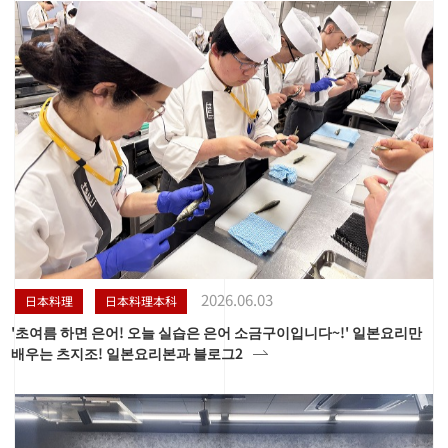
2026.06.03
日本料理
日本料理本科
'초여름 하면 은어! 오늘 실습은 은어 소금구이입니다~!' 일본요리만
배우는 츠지조! 일본요리본과 블로그2