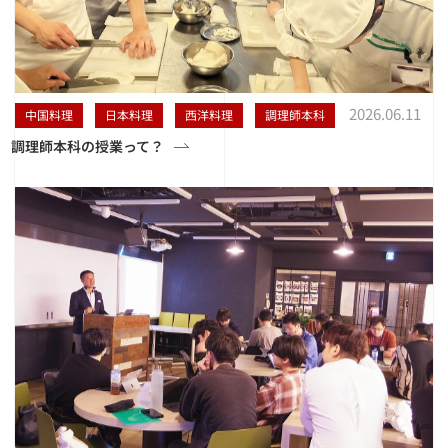
2026.06.11
中国料理
日本料理
西洋料理
調理師本科
調理師本科の授業って？