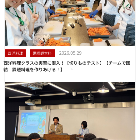
2026.05.29
西洋料理
調理師本科
西洋料理クラスの実習に潜入！【切りものテスト】【チームで団
結！課題料理を作りあげる！】