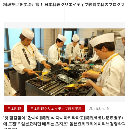
料理だけを学ぶ辻調！ 日本料理クリエイティブ経営学科のブログ２
2026.06.19
日本料理
日本料理クリエイティブ経営学科
'첫 달걀말이! 간사이(関西)식 다시마키타마고(関西風出し巻き玉子)
에 도전!!' 일본요리만 배우는 츠지조! 일본요리크리에이티브경영학과