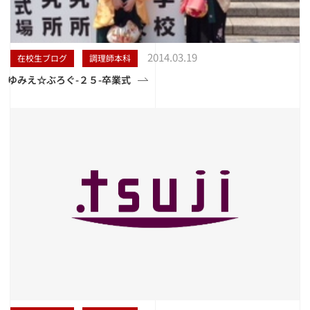
2014.03.19
在校生ブログ
調理師本科
ゆみえ☆ぶろぐ-２５-卒業式