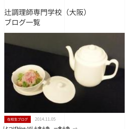
辻調理師専門学校（大阪）
ブログ一覧
2014.11.05
在校生ブログ
[よつばblog-10] 十食十色 一食十色