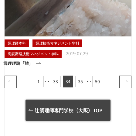
調理師本科
調理技術マネジメント学科
2019.07.29
高度調理技術マネジメント学科
調理理論「鱧」
1
…
33
34
35
…
50
辻調理師専門学校（大阪）TOP