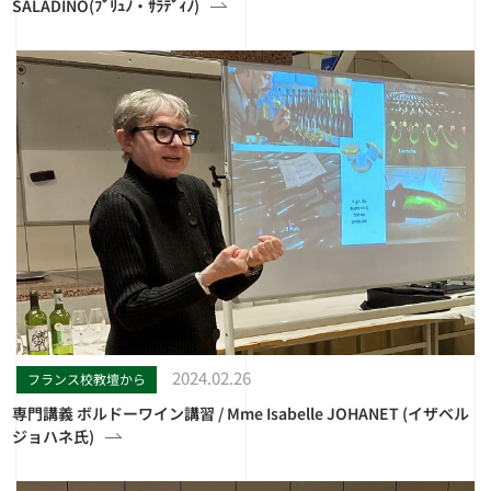
SALADINO(ﾌﾞﾘｭﾉ・ｻﾗﾃﾞｨﾉ)
2024.02.26
フランス校教壇から
専門講義 ボルドーワイン講習 / Mme Isabelle JOHANET (イザベル
ジョハネ氏)