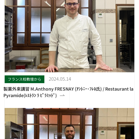
2024.05.14
フランス校教壇から
製菓外来講習 M.Anthony FRESNAY (ｱﾝﾄﾆｰ･ﾌﾚﾈ氏) / Restaurant la
Pyramide(ﾚｽﾄﾗﾝ ﾗ ﾋﾟﾗﾐｯﾄﾞ)