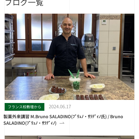
ブログ一覧
2024.06.17
フランス校教壇から
製菓外来講習 M.Bruno SALADINO(ﾌﾞﾘｭﾉ・ｻﾗﾃﾞｨﾉ氏) / Bruno
SALADINO(ﾌﾞﾘｭﾉ・ｻﾗﾃﾞｨﾉ)