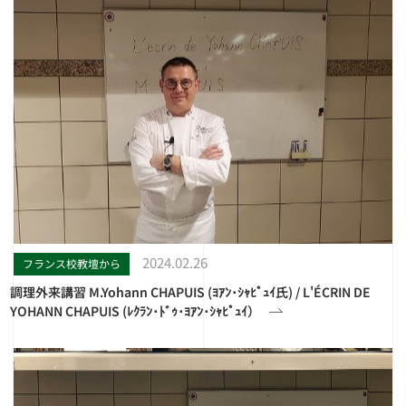
2024.02.26
フランス校教壇から
調理外来講習 M.Yohann CHAPUIS (ﾖｱﾝ･ｼｬﾋﾟｭｲ氏) / L'ÉCRIN DE
YOHANN CHAPUIS (ﾚｸﾗﾝ･ﾄﾞｩ･ﾖｱﾝ･ｼｬﾋﾟｭｲ）