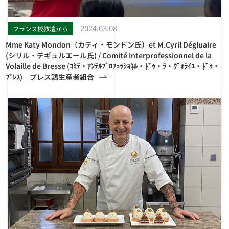
2024.03.08
フランス校教壇から
Mme Katy Mondon（カティ・モンドン氏）et M.Cyril Dégluaire
(シリル・デギュルエール氏) / Comité Interprofessionnel de la
Volaille de Bresse (ｺﾐﾃ・ｱﾝﾃﾙﾌﾟﾛﾌｪｯｼｮﾈﾙ・ﾄﾞｩ・ﾗ・ｳﾞｫﾗｲﾕ・ﾄﾞｩ・
ﾌﾞﾚｽ) ブレス鶏生産者組合