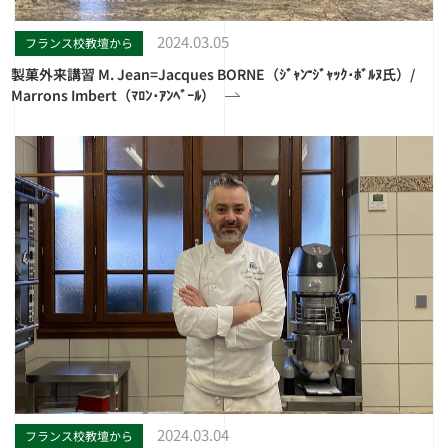
2024.03.05
フランス校教壇から
製菓外来講習 M. Jean=Jacques BORNE（ｼﾞｬﾝ⁼ｼﾞｬｯｸ･ﾎﾞﾙﾇ氏）/
Marrons Imbert（ﾏﾛﾝ･ｱﾝﾍﾞｰﾙ）
2024.03.04
フランス校教壇から