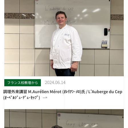
2024.06.14
フランス校教壇から
調理外来講習 M.Aurélien Mérot (ｵﾚﾘｱﾝ･ﾒﾛ)氏 / L'Auberge du Cep
(ｵｰﾍﾞﾙｼﾞｭ･ﾃﾞｭ･ｾｯﾌﾟ)