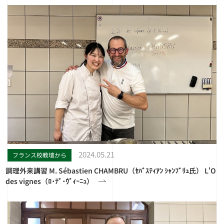
2024.05.21
フランス校教壇から
調理外来講習 M. Sébastien CHAMBRU（ｾﾊﾞｽﾃｨｱﾝ ｼｬﾝﾌﾞﾘｭ氏） L'O
des vignes（ﾛ･ﾃﾞ･ｳﾞｨｰﾆｭ）