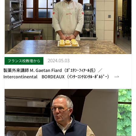
2024.05.03
フランス校教壇から
製菓外来講師 M. Gaetan Fiard（ｶﾞｴﾀﾝ･ﾌｨｱｰﾙ氏）／
Intercontinental BORDEAUX（ｲﾝﾀｰｺﾝﾁﾈﾝﾀﾙ･ﾎﾞﾙﾄﾞｰ）