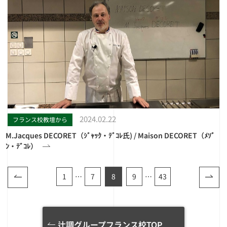
2024.02.22
フランス校教壇から
M.Jacques DECORET（ｼﾞｬｯｸ・ﾃﾞｺﾚ氏) / Maison DECORET（ﾒｿﾞ
ﾝ・ﾃﾞｺﾚ）
1
…
7
8
9
…
43
辻調グループフランス校TOP