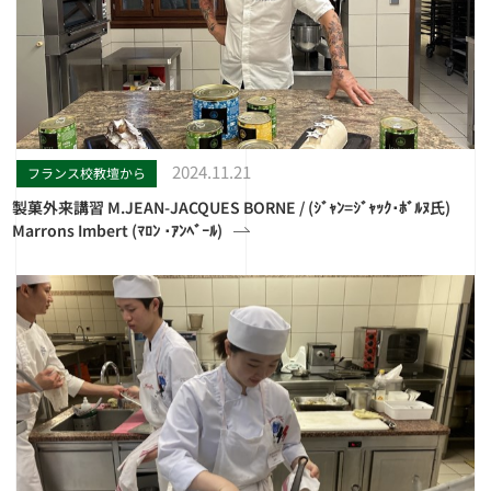
2024.11.21
フランス校教壇から
製菓外来講習 M.JEAN-JACQUES BORNE / (ｼﾞｬﾝ=ｼﾞｬｯｸ･ﾎﾞﾙﾇ氏)
Marrons Imbert (ﾏﾛﾝ ･ｱﾝﾍﾞｰﾙ)