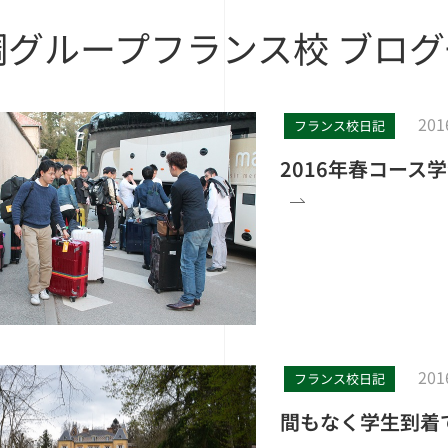
調グループフランス校
ブログ
201
フランス校日記
2016年春コー
201
フランス校日記
間もなく学生到着