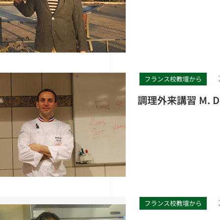
フランス校教壇から
調理外来講習 M. Dav
フランス校教壇から