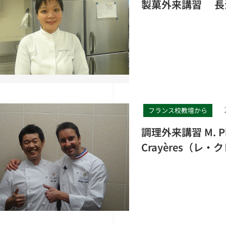
製菓外来講習 長江
フランス校教壇から
調理外来講習 M. P
Crayères（レ