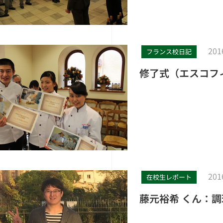
201
フランス校日記
修了式（エスコフ
201
在校生レポート
藤元裕希 くん：調