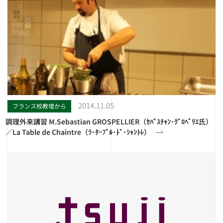
2014.11.05
フランス校教壇から
調理外来講習 M.Sebastian GROSPELLIER（ｾﾊﾞｽﾁｬﾝ･ｸﾞﾛﾍﾟﾘｴ氏）
／La Table de Chaintre（ﾗ･ﾀｰﾌﾞﾙ･ﾄﾞ･ｼｬﾝﾄﾚ）