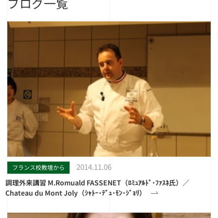
ブログ一覧
2014.11.06
フランス校教壇から
調理外来講習 M.Romuald FASSENET（ﾛﾐｭｱﾙﾄﾞ･ﾌｧｽﾈ氏）／
Chateau du Mont Joly（ｼｬﾄｰ･ﾃﾞｭ･ﾓﾝ･ｼﾞｮﾘ）