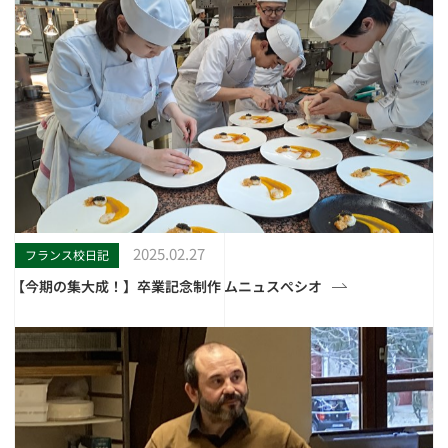
2025.02.27
フランス校日記
【今期の集大成！】卒業記念制作 ムニュスぺシオ