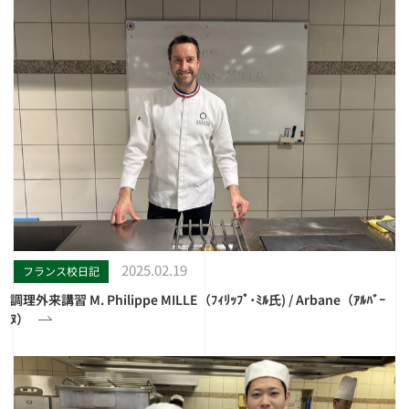
2025.02.19
フランス校日記
調理外来講習 M. Philippe MILLE（ﾌｨﾘｯﾌﾟ･ﾐﾙ氏) / Arbane（ｱﾙﾊﾞｰ
ﾇ）