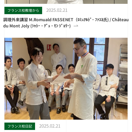
2025.02.21
フランス校教壇から
調理外来講習 M.Romuald FASSENET（ﾛﾐｭｱﾙﾄﾞ･ ﾌｧｽﾈ氏) / Château
du Mont Joly (ｼｬﾄｰ ･ ﾃﾞｭ ･ ﾓﾝ ｼﾞｮﾘｰ)
2025.02.21
フランス校日記