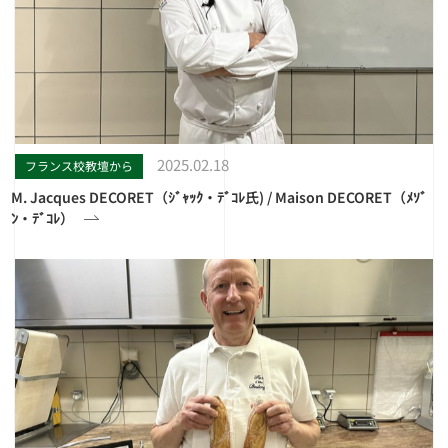
2025.02.18
フランス校教壇から
M. Jacques DECORET（ｼﾞｬｯｸ・ﾃﾞｺﾚ氏) / Maison DECORET（ﾒｿﾞ
ﾝ・ﾃﾞｺﾚ）