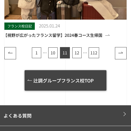
2025.01.24
フランス校日記
【視野が広がったフランス留学】2024春コース生帰国
1
…
10
11
12
…
112
辻調グループフランス校TOP
よくある質問