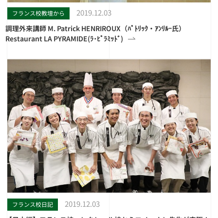
2019.12.03
フランス校教壇から
調理外来講師 M. Patrick HENRIROUX（ﾊﾟﾄﾘｯｸ・ｱﾝﾘﾙｰ氏）
Restaurant LA PYRAMIDE(ﾗ･ﾋﾟﾗﾐｯﾄﾞ)
2019.12.03
フランス校日記